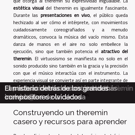
que otorga al theremin su expresividad inigualable. La
estética visual
del theremin es igualmente fascinante.
Durante las
presentaciones en vivo
, el público queda
hechizado al ver cómo el intérprete, con movimientos
cuidadosamente coreografiados y a menudo
dramáticos, convoca la música del vacío mismo. Esta
danza de manos en el aire no solo embellece la
ejecución, sino que también potencia el
atractivo del
theremin
. El virtuosismo se manifiesta no solo en el
sonido producido sino también en la gracia y la precisión
con que el músico interactúa con el instrumento. La
experiencia visual se convierte así en parte integrante de
la interpretación, añadiendo una capa adicional de belleza
Explorando la evolución del violin
Explorando el renacimiento del vinilo en
Descubriendo los secretos del theremin
Las actuaciones de conciertos más
El misterio detrás de los grandes
a la ya mística presencia del theremin.
eléctrico
la era digital
inolvidables de la década
compositores olvidados
Construyendo un theremin
casero y recursos para aprender