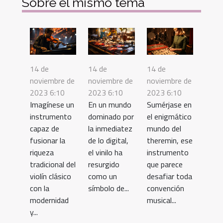
Sobre el mismo tema
14 de
14 de
14 de
noviembre de
noviembre de
noviembre de
2023 6:10
2023 6:10
2023 6:10
Imagínese un
En un mundo
Sumérjase en
instrumento
dominado por
el enigmático
capaz de
la inmediatez
mundo del
fusionar la
de lo digital,
theremin, ese
riqueza
el vinilo ha
instrumento
tradicional del
resurgido
que parece
violín clásico
como un
desafiar toda
con la
símbolo de...
convención
modernidad
musical...
y...